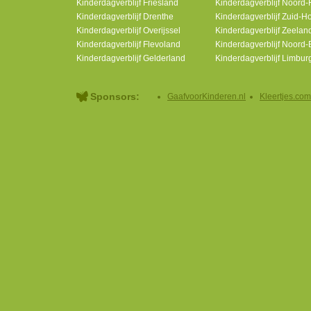
Kinderdagverblijf Friesland
Kinderdagverblijf Noord-
Kinderdagverblijf Drenthe
Kinderdagverblijf Zuid-H
Kinderdagverblijf Overijssel
Kinderdagverblijf Zeelan
Kinderdagverblijf Flevoland
Kinderdagverblijf Noord-
Kinderdagverblijf Gelderland
Kinderdagverblijf Limbur
Sponsors:
GaafvoorKinderen.nl
Kleertjes.com