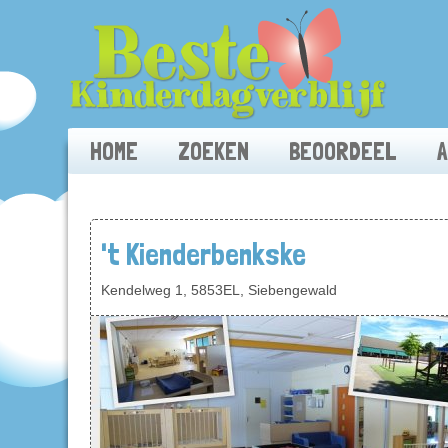
HOME
ZOEKEN
BEOORDEEL
't Kienderbenkske
Kendelweg 1, 5853EL, Siebengewald