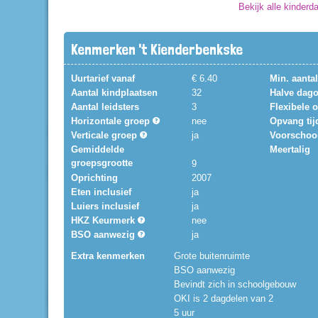
Bekijk alle kinderd
Kenmerken 't Kienderbenkske
Uurtarief vanaf
€ 6.40
Min. aanta
Aantal kindplaatsen
32
Halve dag
Aantal leidsters
3
Flexibele
Horizontale groep
nee
Opvang tij
Verticale groep
ja
Voorschoo
Gemiddelde
Meertalig
groepsgrootte
9
Oprichting
2007
Eten inclusief
ja
Luiers inclusief
ja
HKZ Keurmerk
nee
BSO aanwezig
ja
Extra kenmerken
Grote buitenruimte
BSO aanwezig
Bevindt zich in schoolgebouw
OKI is 2 dagdelen van 2
5 uur