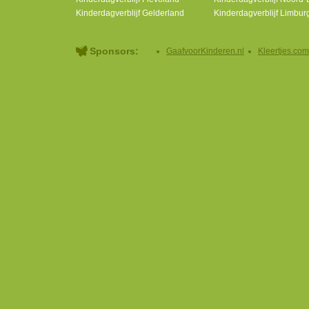
Kinderdagverblijf Gelderland
Kinderdagverblijf Limbur
Sponsors:
GaafvoorKinderen.nl
Kleertjes.com