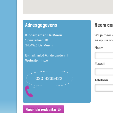
Adresgegevens
Neem co
Kindergarden De Meern
Wil je meer 
Spinsterlaan 10
ze op via on
3454WZ De Meern
Naam
E-mail:
info@kindergarden.nl
Website:
http://
E-mail
020-4235422
Telefoon
Naar de website