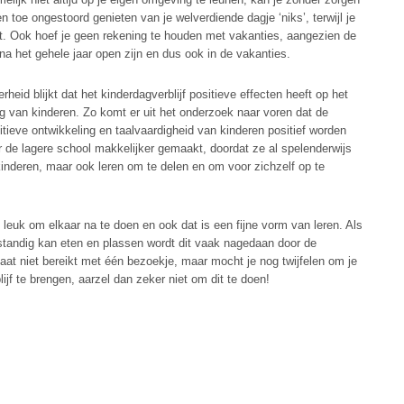
n toe ongestoord genieten van je welverdiende dagje ‘niks’, terwijl je
kt. Ook hoef je geen rekening te houden met vakanties, aangezien de
na het gehele jaar open zijn en dus ook in de vakanties.
heid blijkt dat het kinderdagverblijf positieve effecten heeft op het
g van kinderen. Zo komt er uit het onderzoek naar voren dat de
tieve ontwikkeling en taalvaardigheid van kinderen positief worden
r de lagere school makkelijker gemaakt, doordat ze al spelenderwijs
inderen, maar ook leren om te delen en om voor zichzelf op te
leuk om elkaar na te doen en ook dat is een fijne vorm van leren. Als
fstandig kan eten en plassen wordt dit vaak nagedaan door de
ltaat niet bereikt met één bezoekje, maar mocht je nog twijfelen om je
lijf te brengen, aarzel dan zeker niet om dit te doen!