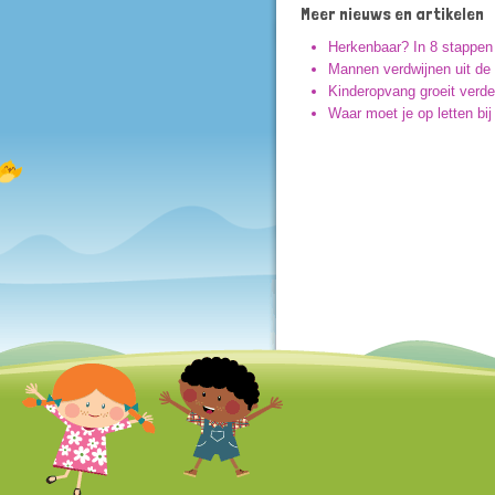
Meer nieuws en artikelen
Herkenbaar? In 8 stappen
Mannen verdwijnen uit de k
Kinderopvang groeit verde
Waar moet je op letten bi