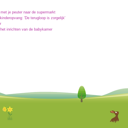
 met je peuter naar de supermarkt
inderopvang: 'De terugloop is zorgelijk'
r
j het inrichten van de babykamer