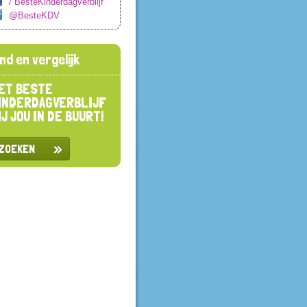
/ BesteKinderdagverblijf
@BesteKDV
ind en vergelijk
ET BESTE
INDERDAGVERBLIJF
IJ JOU IN DE BUURT!
ZOEKEN