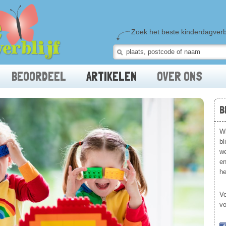
Zoek het beste kinderdagverblij
BEOORDEEL
ARTIKELEN
OVER ONS
B
Wi
bl
we
en
he
Vo
vo