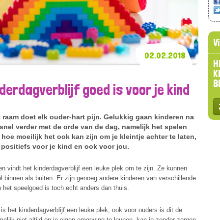
V
02.02.2018
H
K
B
erdagverblijf goed is voor je kind
 raam doet elk ouder-hart pijn. Gelukkig gaan kinderen na
snel verder met de orde van de dag, namelijk het spelen
oe moeilijk het ook kan zijn om je kleintje achter te laten,
s positiefs voor je kind en ook voor jou.
 vindt het kinderdagverblijf een leuke plek om te zijn. Ze kunnen
l binnen als buiten. Er zijn genoeg andere kinderen van verschillende
 het speelgoed is toch echt anders dan thuis.
is het kinderdagverblijf een leuke plek, ook voor ouders is dit de
melijk niet altijd op je eigen omgeving te leunen, kan je zonder zorgen