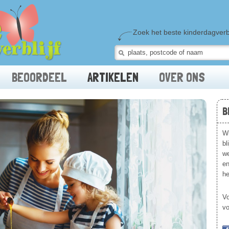
Zoek het beste kinderdagverblij
BEOORDEEL
ARTIKELEN
OVER ONS
B
Wi
bl
we
en
he
Vo
vo