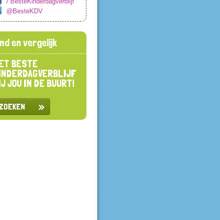
/ BesteKinderdagverblijf
@BesteKDV
ind en vergelijk
ET BESTE
INDERDAGVERBLIJF
IJ JOU IN DE BUURT!
ZOEKEN