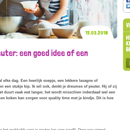
V
15.03.2018
H
K
B
uter: een goed idee of een
elke dag. Een heerlijk soepje, een lekkere lasagne of
 een stukje kip. Ik wil ook, denkt je dreumes of peuter. Hij of zij
et duurt vaak wat langer, het wordt misschien inderdaad wel een
en koken kan zorgen voor quality time met je kindje. Dit is hoe
e het makkelijk voor je peuter (en voor jezelf). Door een simpel