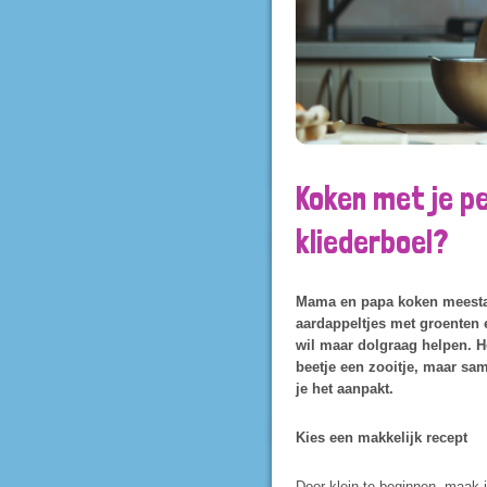
Koken met je pe
kliederboel?
Mama en papa koken meestal 
aardappeltjes met groenten en
wil maar dolgraag helpen. H
beetje een zooitje, maar sam
je het aanpakt.
Kies een makkelijk recept
Door klein te beginnen, maak j