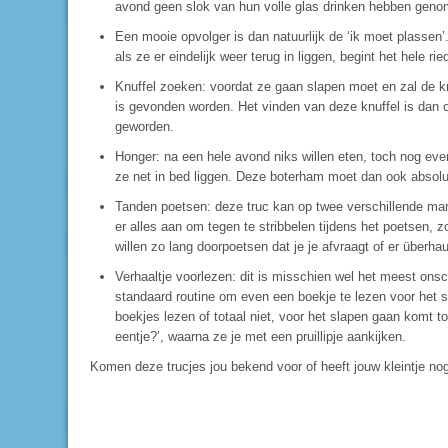
avond geen slok van hun volle glas drinken hebben geno
Een mooie opvolger is dan natuurlijk de ‘ik moet plassen’
als ze er eindelijk weer terug in liggen, begint het hele ri
Knuffel zoeken: voordat ze gaan slapen moet en zal de k
is gevonden worden. Het vinden van deze knuffel is dan o
geworden.
Honger: na een hele avond niks willen eten, toch nog e
ze net in bed liggen. Deze boterham moet dan ook absol
Tanden poetsen: deze truc kan op twee verschillende ma
er alles aan om tegen te stribbelen tijdens het poetsen, z
willen zo lang doorpoetsen dat je je afvraagt of er überha
Verhaaltje voorlezen: dit is misschien wel het meest onschu
standaard routine om even een boekje te lezen voor het 
boekjes lezen of totaal niet, voor het slapen gaan komt to
eentje?’, waarna ze je met een pruillipje aankijken.
Komen deze trucjes jou bekend voor of heeft jouw kleintje no